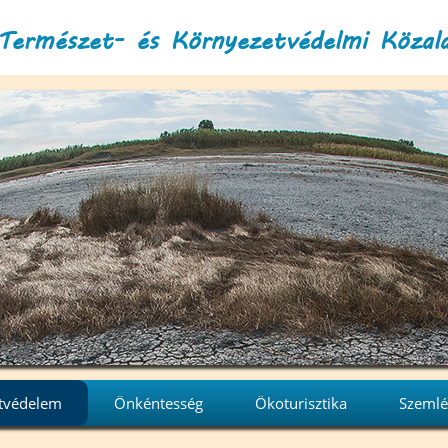
Természet- és Környezetvédelmi Közal
tvédelem
Önkéntesség
Ökoturisztika
Szemlé