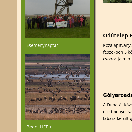
Odútelep 
Eseménynaptár
Közalapítványu
fészekben 5 ké
csoportja mint
Gólyaroad
A Dunatáj Köza
eredményei szá
lábára került g
Böddi LIFE +