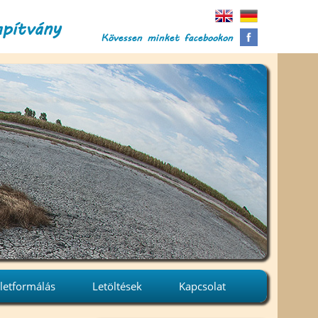
apítvány
Kövessen minket facebookon
letformálás
Letöltések
Kapcsolat