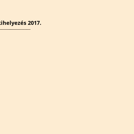
ihelyezés 2017.
A Dunatáj Közalapítvány a bagolyvédelemre is h
fektet, eddig 10 db kuvikodút sikerült kihelyezni,
célkitűzésként még több kuvikodú, valamint gyö
ládák kirakása szerepel. Kuvik: állománya a kele
Tovább