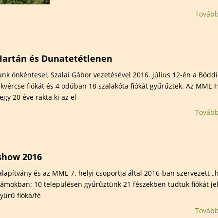
Tovább
Hartán és Dunatetétlenen
nk önkéntesei, Szalai Gábor vezetésével 2016. július 12-én a Böddi
kvércse fiókát és 4 odúban 18 szalakóta fiókát gyűrűztek. Az MME H
egy 20 éve rakta ki az el
Tovább
show 2016
lapítvány és az MME 7. helyi csoportja által 2016-ban szervezett ,,h
mokban: 10 településen gyűrűztünk 21 fészekben tudtuk fiókát jelö
yűrű fióka/fé
Tovább