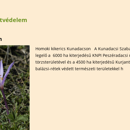
elem
Természetfotózás
Hauer Bé
Széki Lile Tanösvény
Madárba
természe
tvédelem
 területek
Szervezett túrák
szakkör
Előadáso
m
Kiállítás
Homoki kikerics Kunadacson A Kunadacsi Szaba
Határtal
legelő a 6000 ha kiterjedésű KNPI Peszéradacsi 
törzsterületével és a 4500 ha kiterjedésű Kurjant
balázsi-rétek védett természeti területekkel h