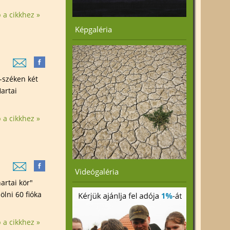
 a cikkhez »
Képgaléria
-széken két
artai
 a cikkhez »
Videógaléria
artai kör"
lni 60 fióka
 a cikkhez »