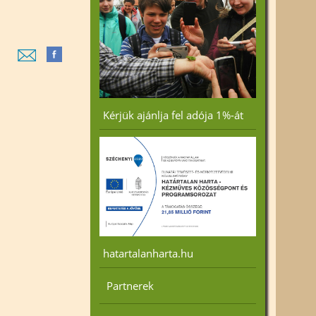
angsúlyt
 további
ngybagoly
Kérjük ajánlja fel adója 1%-át
ti
hatartalanharta.hu
 a cikkhez »
Partnerek