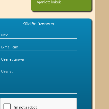
Ajánlott linkek
« Vissza
Küldjön üzenetet