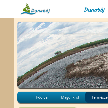
Dunatáj 
Főoldal
Magunkról
Természe