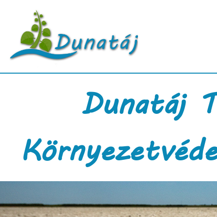
Dunatáj T
Környezetvéde