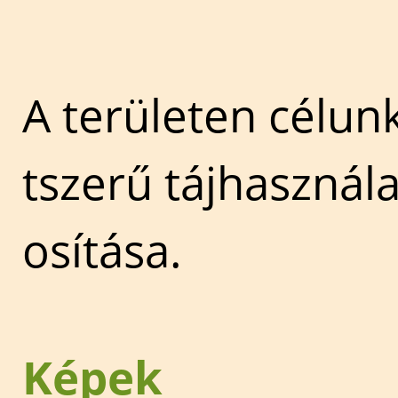
A területen célun
tszerű tájhasznála
osítása.
Képek