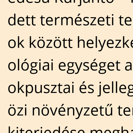
dett természeti te
ok között helyezke
ológiai egységet 
okpusztai és jel
özi növényzetű te
kiterjedése megha