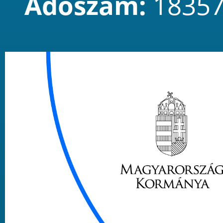
Adószám:
18357