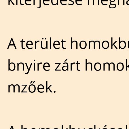
A terület homokbu
bnyire zárt homok
mzőek.