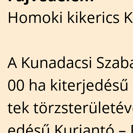
Homoki kikerics 
A Kunadacsi Szaba
00 ha kiterjedésű
tek törzsterületév
edésű Kurjantó – 