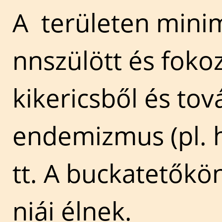
A területen mini
nnszülött és foko
kikericsből és to
endemizmus (pl. h
tt. A buckatetőkö
niái élnek.