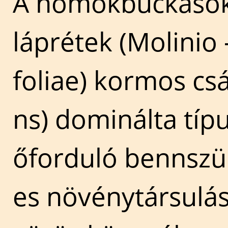
A homokbuckások 
láprétek (Molinio
foliae) kormos cs
ns) dominálta típ
őforduló bennszü
es növénytársulás