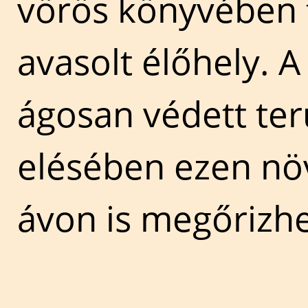
vörös könyvében 
avasolt élőhely. A
ágosan védett ter
elésében ezen nö
ávon is megőrizhe