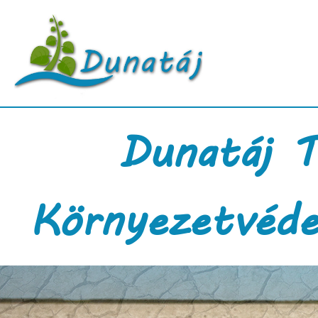
Dunatáj T
Környezetvéde