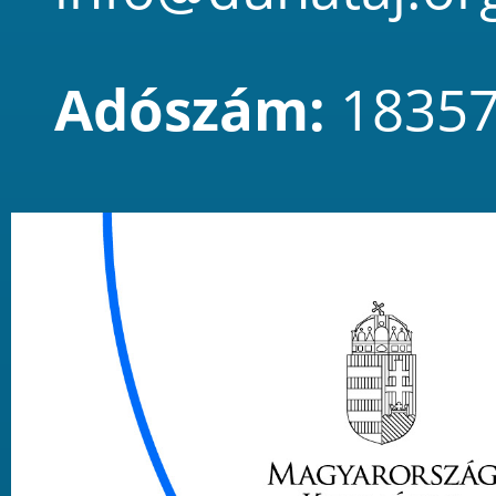
Adószám:
18357