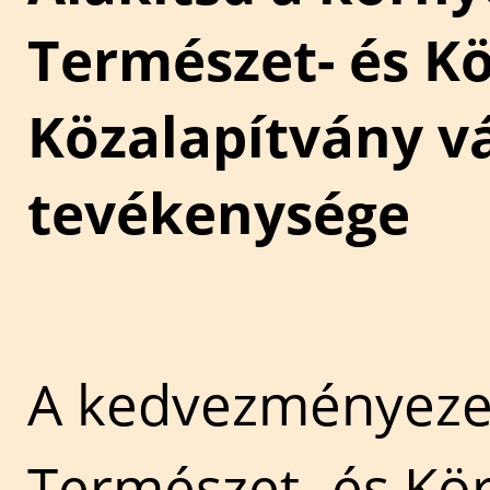
Természet- és K
Közalapítvány vá
tevékenysége
A kedvezményezet
Természet- és Kö