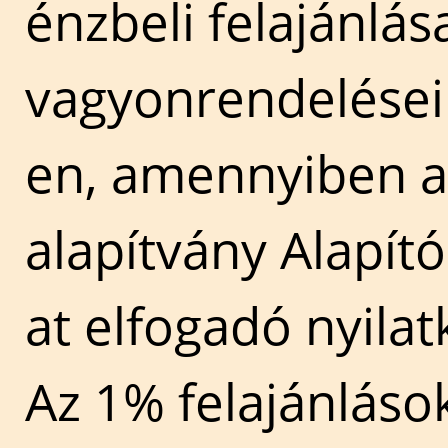
énzbeli felajánlá
vagyonrendelésein
en, amennyiben 
alapítvány Alapító
at elfogadó nyilat
Az 1% felajánlás