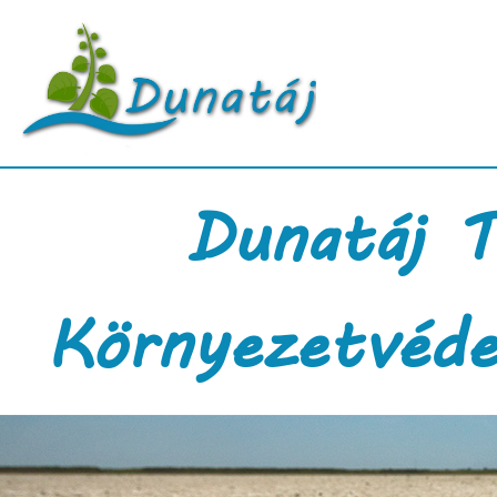
Dunatáj T
Környezetvéde