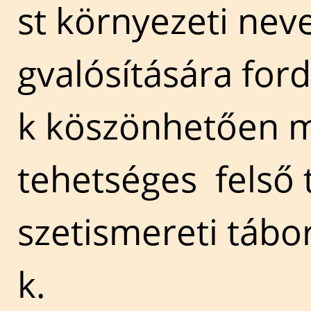
st környezeti nev
gvalósítására for
k köszönhetően 
tehetséges felső 
szetismereti tábo
k.