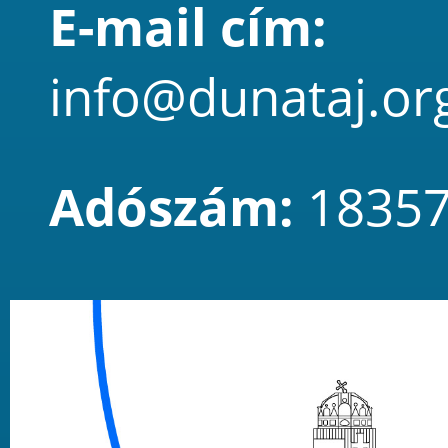
E-mail cím:
info@dunataj.or
Adószám:
18357