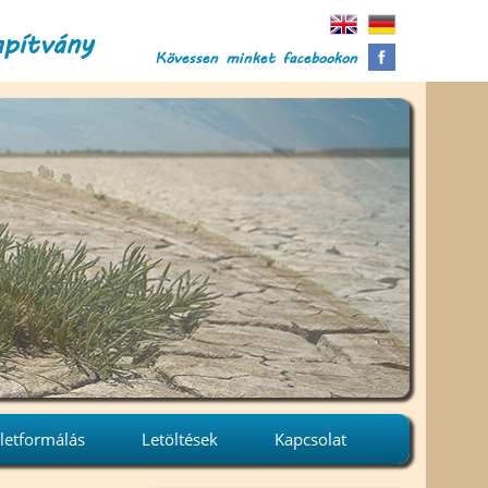
apítvány
Kövessen minket facebookon
letformálás
Letöltések
Kapcsolat