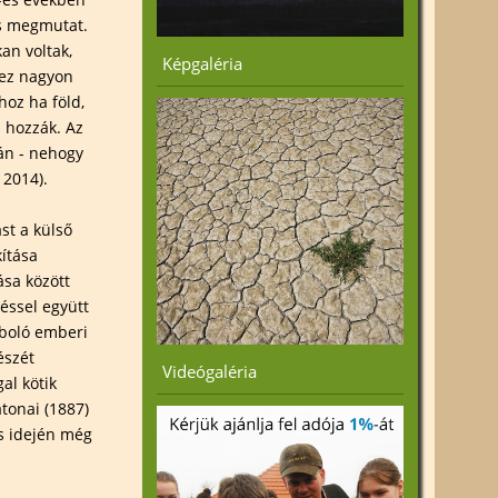
is megmutat.
kan voltak,
Képgaléria
 ez nagyon
hoz ha föld,
 hozzák. Az
án - nehogy
 2014).
st a külső
kítása
ása között
éssel együtt
mboló emberi
észét
Videógaléria
al kötik
atonai (1887)
és idején még