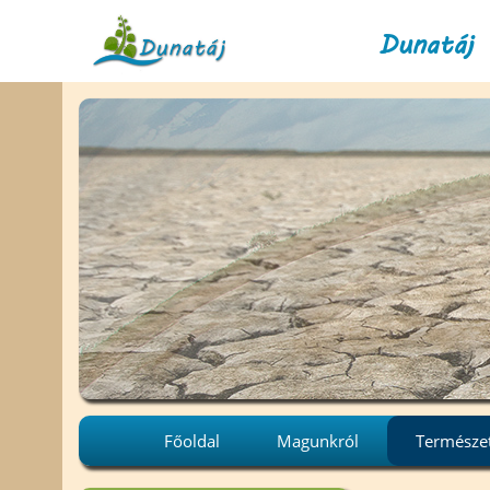
Dunatáj 
Főoldal
Magunkról
Természe