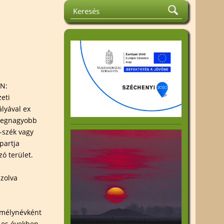
la Emlékverseny
Közhasznúsági jelentés
rát és
Felhívások
tismereti
Kiadványok
Beszámoló az 1%
k
felhasználásáról
ok
(N:
an Harta
zeti
lyával ex
 legnagyobb
-szék vagy
partja
ó terület.
zolva
zemélynévként
-es években