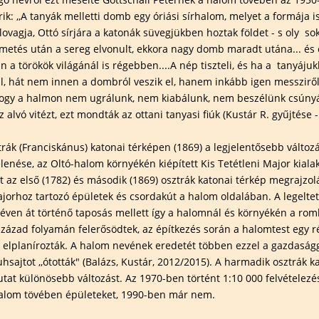
rik: ,,A tanyák melletti domb egy óriási sírhalom, melyet a formája 
s lovagja, Ottó sírjára a katonák süvegjükben hoztak földet - s oly so
metés után a sereg elvonult, ekkora nagy domb maradt utána... és
án a törökök világánál is régebben....A nép tiszteli, és ha a tanyájuk
ll, hát nem innen a dombról veszik el, hanem inkább igen messziről
,hogy a halmon nem ugrálunk, nem kiabálunk, nem beszélünk csúny
 alvó vitézt, ezt mondták az ottani tanyasi fiúk (Kustár R. gyűjtése -
rák (Franciskánus) katonai térképen (1869) a legjelentősebb változá
enése, az Oltó-halom környékén kiépített Kis Tetétleni Major kiala
rt az első (1782) és második (1869) osztrák katonai térkép megrajzol
ajorhoz tartozó épületek és csordakút a halom oldalában. A legeltet
 éven át történő taposás mellett így a halomnál és környékén a ro
század folyamán felerősödtek, az építkezés során a halomtest egy r
 elplanírozták. A halom nevének eredetét többen ezzel a gazdaságg
uhsajtot ,,ótották" (Balázs, Kustár, 2012/2015). A harmadik osztrák k
at különösebb változást. Az 1970-ben történt 1:10 000 felvételez
halom tövében épületeket, 1990-ben már nem.