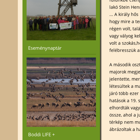
lakó Stein Hen
... A király hő
hogy mire a te
régen volt, tal
vagy vályog ke
volt a szokás
Eseménynaptár
felébresszük az
A második oszt
majorok megjel
jelentette, me
létesültek a m
járó több ezer
hatások a 19. 
elhordták vagy
össze, ahol a j
térkép nem mut
ábrázoltak a 
Böddi LIFE +