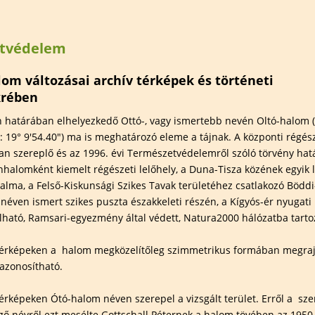
elem
Természetfotózás
Hauer Bé
Széki Lile Tanösvény
Madárba
természe
tvédelem
 területek
Szervezett túrák
szakkör
Előadáso
lom változásai archív térképek és történeti
krében
Kiállítás
n határában elhelyezkedő Ottó-, vagy ismertebb nevén Oltó-halom 
Határtal
E: 19° 9'54.40") ma is meghatározó eleme a tájnak. A központi régés
an szereplő és az 1996. évi Természetvédelemről szóló törvény hatá
nhalomként kiemelt régészeti lelőhely, a Duna-Tisza közének egyik
lma, a Felső-Kiskunsági Szikes Tavak területéhez csatlakozó Böddi
 néven ismert szikes puszta északkeleti részén, a Kígyós-ér nyugati 
lható, Ramsari-egyezmény által védett, Natura2000 hálózatba tartoz
 térképeken a halom megközelítőleg szimmetrikus formában megraj
azonosítható.
térképeken Ótó-halom néven szerepel a vizsgált terület. Erről a s
ő névről ezt mesélte Gottschall Péternek a halom tövében az 1950