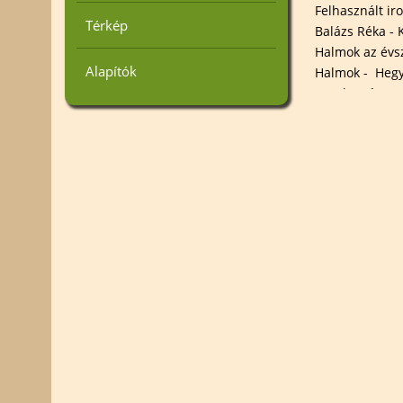
Felhasznált ir
Térkép
Balázs Réka - 
Halmok az évs
Alapítók
Halmok - Hegy
Kecskemét, 20
http://knp.ne
Képek