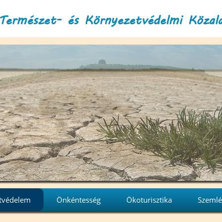
Természet- és Környezetvédelmi Közal
tvédelem
Önkéntesség
Ökoturisztika
Szemlé