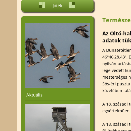
Projektjeink
Élőhelyvéd
Játék
Nemzetközi kapcsolatok
Fajvédelem
Természe
Alakítsd a Környezeted! -
Helyi védett
A Dunatáj közalapítvány
Tájtörténet
vállalkozási tevékenysége
Az Oltó-ha
adatok tü
A Dunatetétle
46°46'28.43", 
nyilvántartásb
lege védett ku
mesterséges ha
Sós-éri puszta
közelében talá
Aktuális
A 18. századi
egyértelműen 
A 18. századi 
fülünkbe cseng