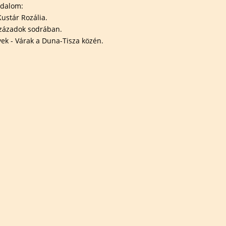
odalom:
Kustár Rozália.
zázadok sodrában.
ek - Várak a Duna-Tisza közén.
12/2015
mzetipark.gov.hu/_user/browser/File/halmok%20könyv%20web.pdf