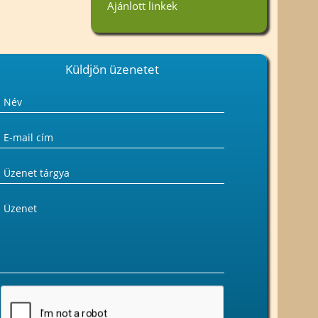
Ajánlott linkek
«Vissza
Küldjön üzenetet