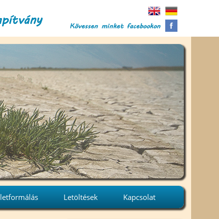
apítvány
Kövessen minket facebookon
letformálás
Letöltések
Kapcsolat