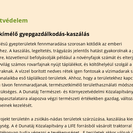
elem
Természetfotózás
Hauer Bé
Széki Lile Tanösvény
Madárba
természe
tvédelem
 területek
Szervezett túrák
szakkör
Előadáso
kímélő gyepgazdálkodás-kaszálás
Kiállítás
edésű gyepterületek fennmaradása szorosan kötődik az emberi
ez. A kaszálás, legeltetés, trágyázás jelentős hatást gyakorolnak a
Határtal
re, közvetlenül befolyásolják például a növényfajok számát és elter
ilág számos rovarfajnak nyújt táplálékot, és költőhelyéül szolgál a
aknak. A vízzel borított nedves rétek igen fontosak a vízimadarak 
onalaikba eső táplálkozó területek. Ahhoz, hogy a területekhez kap
ú távon fennmaradjanak, természetkímélő területhasználati módsz
zükséges. A Dunatáj Természet- és Környezetvédelmi Közalapítvány
apasztalataira alapozva végzi természeti értékekben gazdag, változ
einek kezelését.
rojekt területén a zsiókás-nádas területek szárzúzása, kaszálása ki
ység. A é Dunatáj Közalapítvány a LIFE forrásból vásárolt traktorral
tékonyan tudja végezni e tevékenységet. E területek akkor válnak ú