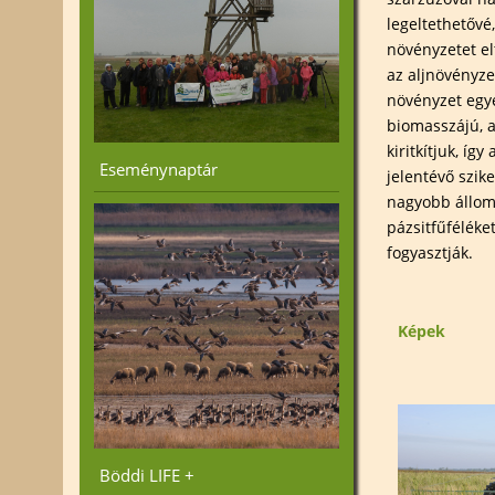
legeltethetővé
növényzetet elt
az aljnövényze
növényzet egy
biomasszájú, a
kiritkítjuk, í
Eseménynaptár
jelentévő szike
nagyobb állom
pázsitfűféléket
fogyasztják.
Képek
Böddi LIFE +