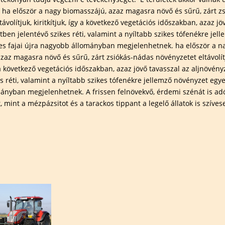
, ha először a nagy biomasszájú, azaz magasra növő és sűrű, zárt z
ávolítjuk, kiritkítjuk, így a következő vegetációs időszakban, azaz jö
tben jelentévő szikes réti, valamint a nyíltabb szikes tófenékre jel
es fajai újra nagyobb állományban megjelenhetnek. ha először a n
zaz magasra növő és sűrű, zárt zsiókás-nádas növényzetet eltávolít
gy a következő vegetációs időszakban, azaz jövő tavasszal az aljnövén
s réti, valamint a nyíltabb szikes tófenékre jellemző növényzet egye
ányban megjelenhetnek. A frissen felnövekvő, érdemi szénát is ad
, mint a mézpázsitot és a tarackos tippant a legelő állatok is szíves