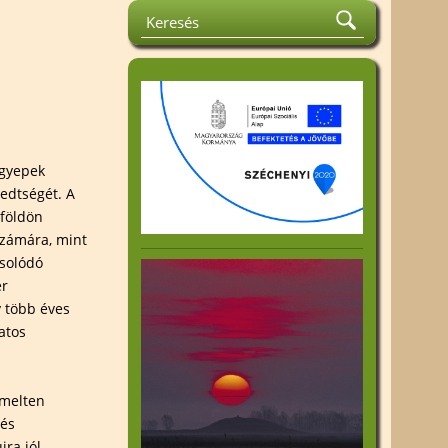
la Emlékverseny
Közhasznúsági jelentés
rát és
Felhívások
tismereti
Kiadványok
Beszámoló az 1%
k
felhasználásáról
ok
 gyepek
an Harta
jedtségét. A
 földön
számára, mint
csolódó
er
 több éves
atos
emelten
 és
jra jól