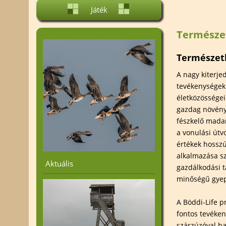
Projektjeink
Élőhelyvéd
Játék
Nemzetközi kapcsolatok
Fajvédelem
Természe
Alakítsd a Környezeted! -
Helyi védett
A Dunatáj közalapítvány
Tájtörténet
vállalkozási tevékenysége
Természet
A nagy kiterj
tevékenységekh
életközösségei
gazdag növényv
fészkelő madar
a vonulási útv
értékek hossz
alkalmazása s
Aktuális
gazdálkodási t
minőségű gyep
A Böddi-Life p
fontos tevéken
szárzúzóval ha