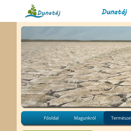
Dunatáj 
Főoldal
Magunkról
Természe