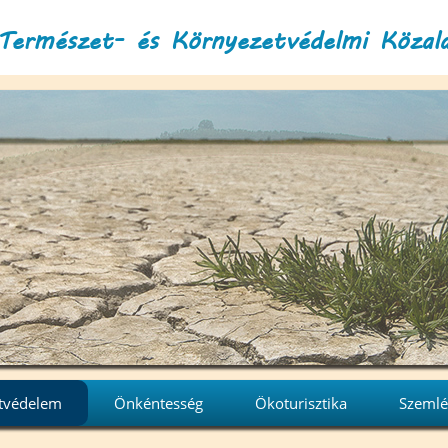
Természet- és Környezetvédelmi Közal
tvédelem
Önkéntesség
Ökoturisztika
Szemlé