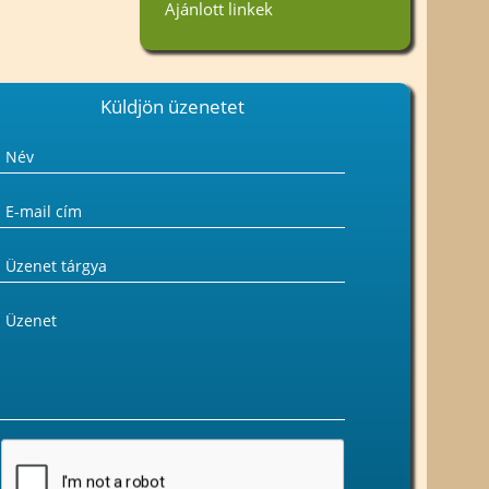
Ajánlott linkek
Küldjön üzenetet