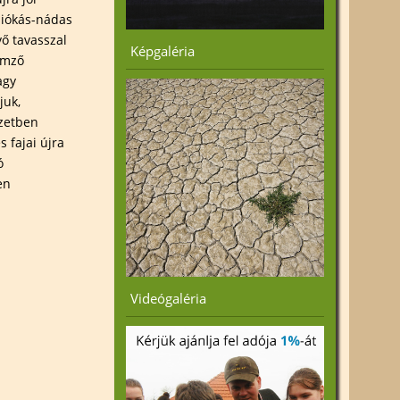
siókás-nádas
vő tavasszal
Képgaléria
lemző
agy
juk,
yzetben
s fajai újra
ó
en
Videógaléria