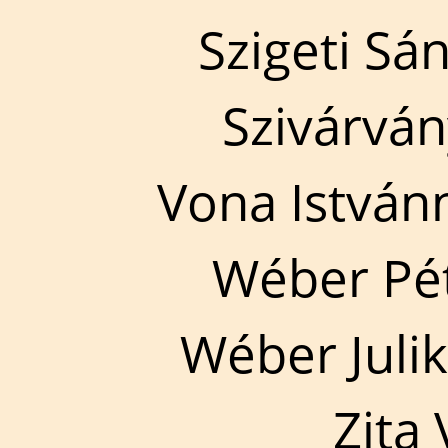
Szigeti Sá
Szivárván
Vona István
Wéber Pé
Wéber Julik
Zita 