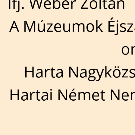
Ifj. Wéber Zoltán
A Múzeumok Éjsz
o
Harta Nagyköz
Hartai Német Ne