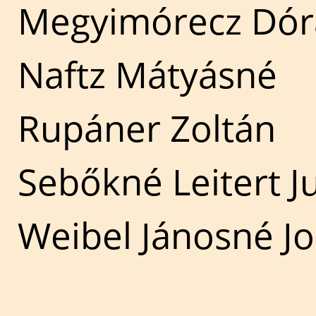
Megyimórecz Dór
Naftz Mátyásné
Rupáner Zoltán
Sebőkné Leitert J
Weibel Jánosné Jo