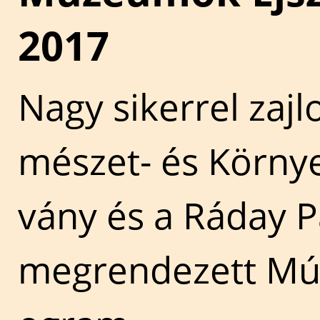
2017
Nagy sikerrel zajl
mészet- és Körny
vány és a Ráday P
megrendezett Mú