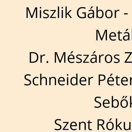
Miszlik Gábor -
Metál
Dr. Mészáros Zs
Schneider Péte
Sebők
Szent Róku