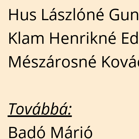
Hus Lászlóné Gun
Klam Henrikné Ed
Mészárosné Ková
Továbbá:
Badó Márió