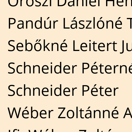
Oroszi Dániel Hen
Pandúr Lászlóné 
Sebőkné Leitert J
Schneider Pétern
Schneider Péter
Wéber Zoltánné 