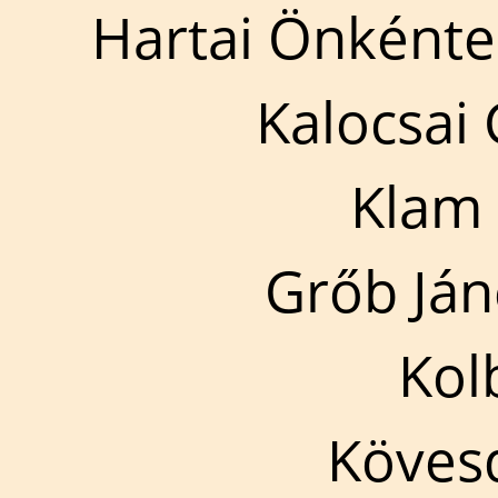
Hartai Önkénte
Kalocsai
Klam
Grőb Já
Kol
Köves