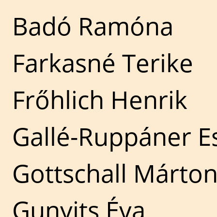
Badó Ramóna
Farkasné Terike
Frőhlich Henrik
Gallé-Ruppáner E
Gottschall Márto
Gunyits Éva