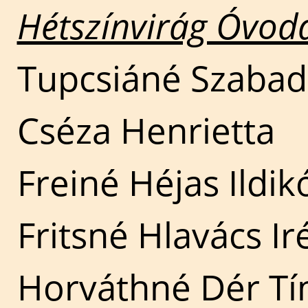
Hétszínvirág Óvoda
Tupcsiáné Szaba
Cséza Henrietta
Freiné Héjas Ildik
Fritsné Hlavács I
Horváthné Dér T