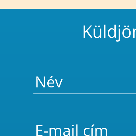
Küldjö