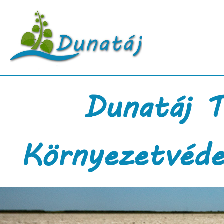
Dunatáj T
Környezetvéde