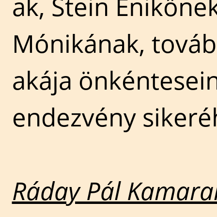
ak, Stein Enikőn
Mónikának, tová
akája önkéntesein
endezvény sikeré
Ráday Pál Kamara