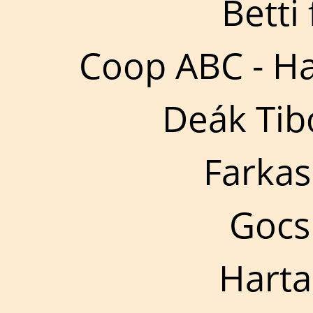
Betti
Coop ABC - Ha
Deák Tib
Farkas
Gocsi
Hart