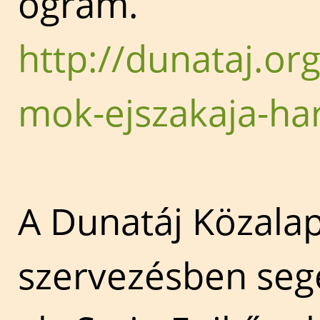
ogram.
http://dunataj.or
mok-ejszakaja-ha
A Dunatáj Közala
szervezésben seg