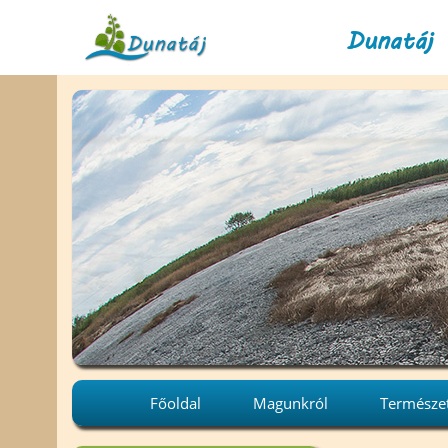
Dunatáj 
Főoldal
Magunkról
Természe