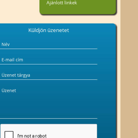
Ajánlott linkek
Küldjön üzenetet