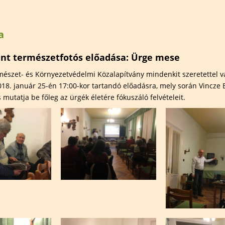
elem
Természetfotózás
Hauer Bé
Széki Lile Tanösvény
Madárba
természe
a
 területek
Szervezett túrák
szakkör
Előadáso
int természetfotós előadása: Ürge mese
Kiállítás
észet- és Környezetvédelmi Közalapítvány mindenkit szeretettel v
18. január 25-én 17:00-kor tartandó előadásra, mely során Vincze B
Határtal
 mutatja be főleg az ürgék életére fókuszáló felvételeit.