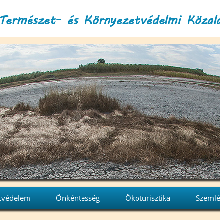
Természet- és Környezetvédelmi Közal
tvédelem
Önkéntesség
Ökoturisztika
Szemlé