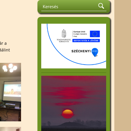
la Emlékverseny
Közhasznúsági jelentés
rát és
Felhívások
tismereti
Kiadványok
Beszámoló az 1%
k
felhasználásáról
ok
ár a
álint
an Harta