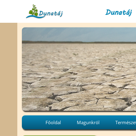
Dunatáj 
Főoldal
Magunkról
Természe