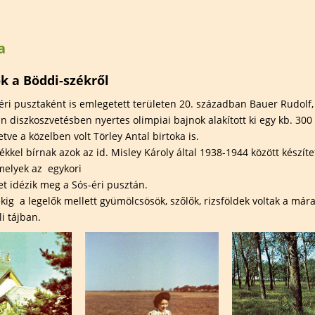
elem
Természetfotózás
Hauer Bé
Széki Lile Tanösvény
Madárba
természe
a
 területek
Szervezett túrák
szakkör
Előadáso
ók a Böddi-székről
Kiállítás
éri pusztaként is emlegetett területen 20. században Bauer Rudolf, 
án diszkoszvetésben nyertes olimpiai bajnok alakított ki egy kb. 300
Határtal
etve a közelben volt Törley Antal birtoka is.
kkel bírnak azok az id. Misley Károly által 1938-1944 között készíte
 melyek az egykori
et idézik meg a Sós-éri pusztán.
kig a legelők mellett gyümölcsösök, szőlők, rizsföldek voltak a mára
i tájban.