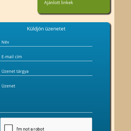
Ajánlott linkek
Küldjön üzenetet