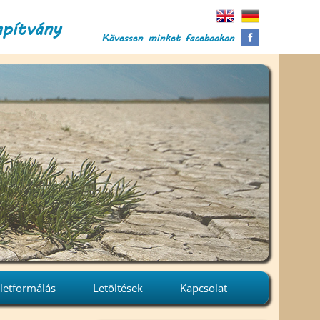
apítvány
Kövessen minket facebookon
letformálás
Letöltések
Kapcsolat