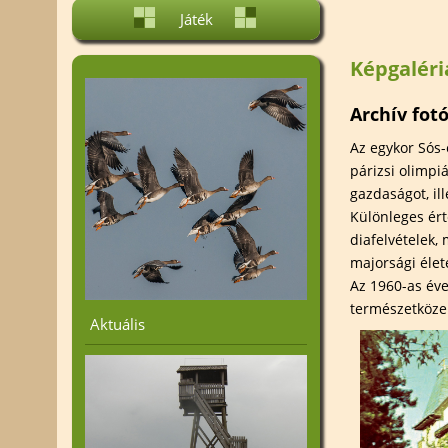
Projektjeink
Élőhelyvéd
Játék
Nemzetközi kapcsolatok
Fajvédelem
Képgaléri
Alakítsd a Környezeted! -
Helyi védett
A Dunatáj közalapítvány
Tájtörténet
vállalkozási tevékenysége
Archív fot
Az egykor Sós-
párizsi olimpi
gazdaságot, ill
Különleges érté
diafelvételek,
majorsági élet
Az 1960-as éve
természetközel
Aktuális