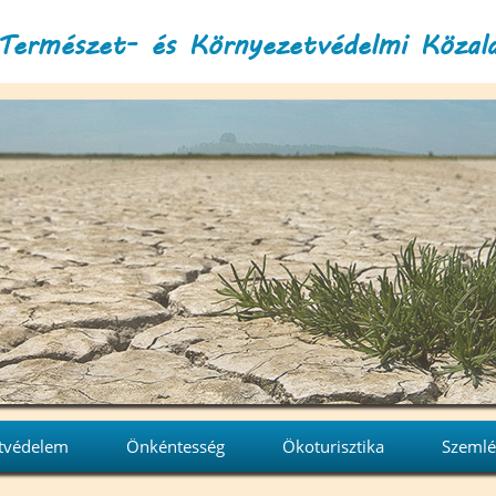
Természet- és Környezetvédelmi Közal
tvédelem
Önkéntesség
Ökoturisztika
Szemlé