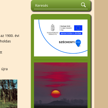
la Emlékverseny
Közhasznúsági jelentés
rát és
Felhívások
tismereti
Kiadványok
Beszámoló az 1%
k
felhasználásáról
ok
az 1900. évi
 holdas
an Harta
tt
 újra