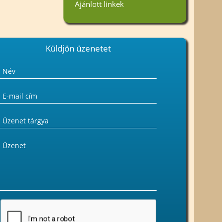
Ajánlott linkek
Küldjön üzenetet