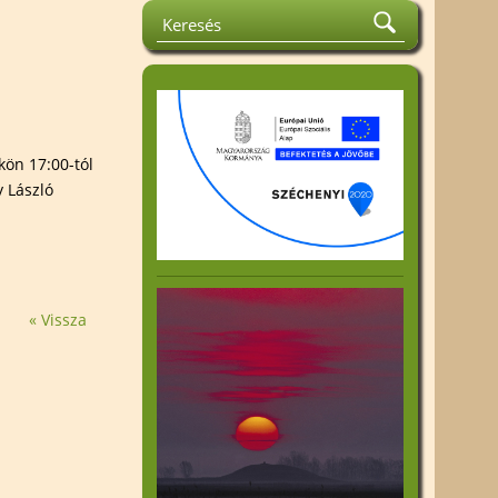
la Emlékverseny
Közhasznúsági jelentés
rát és
Felhívások
tismereti
Kiadványok
Beszámoló az 1%
k
felhasználásáról
ok
kön 17:00-tól
 László
an Harta
« Vissza