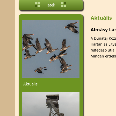
Projektjeink
Élőhelyvéd
Játék
Nemzetközi kapcsolatok
Fajvédelem
Aktuális
Alakítsd a Környezeted! -
Helyi védett
A Dunatáj közalapítvány
Tájtörténet
vállalkozási tevékenysége
Almásy Lás
A Dunatáj Köza
Hartán az Egye
felfedező útja
Minden érdekl
Aktuális