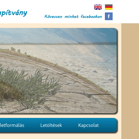
apítvány
Kövessen minket facebookon
letformálás
Letöltések
Kapcsolat