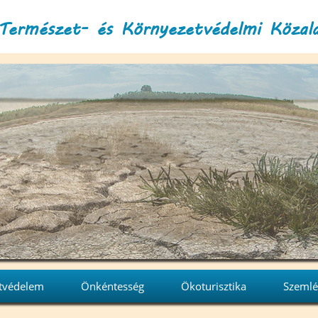
Természet- és Környezetvédelmi Közal
tvédelem
Önkéntesség
Ökoturisztika
Szemlé