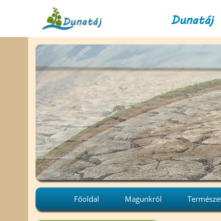
Dunatáj 
Főoldal
Magunkról
Természe