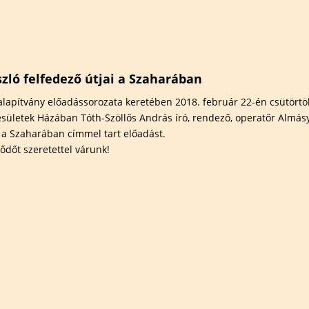
elem
Természetfotózás
Hauer Bé
Széki Lile Tanösvény
Madárba
természe
 területek
Szervezett túrák
szakkör
Előadáso
zló felfedező útjai a Szaharában
Kiállítás
lapítvány előadássorozata keretében 2018. február 22-én csütörtö
sületek Házában Tóth-Szöllős András író, rendező, operatőr Almásy
Határtal
i a Szaharában címmel tart előadást.
ődőt szeretettel várunk!