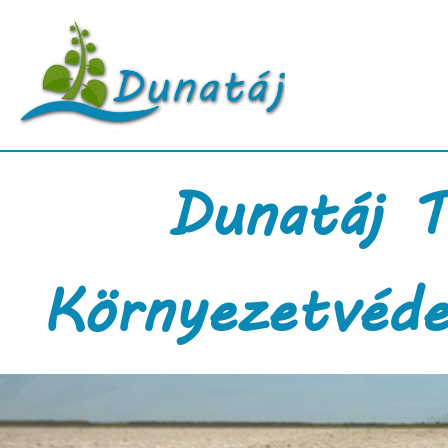
Dunatáj T
Környezetvéde