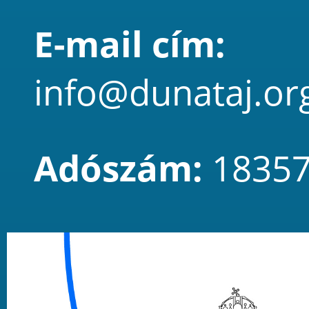
E-mail cím:
info@dunataj.or
Adószám:
18357