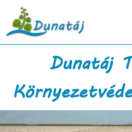
Dunatáj T
Környezetvéde