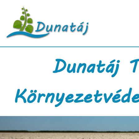
Dunatáj T
Környezetvéde