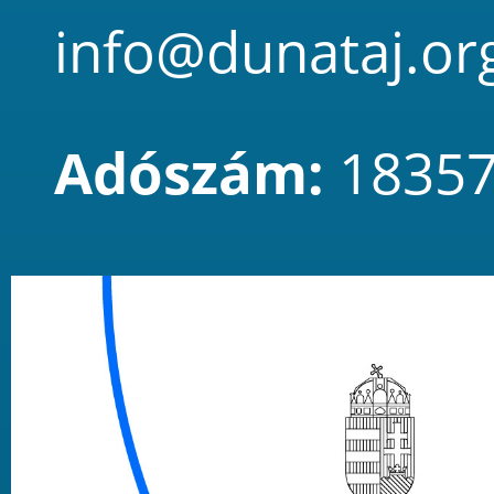
info@dunataj.or
Adószám:
18357