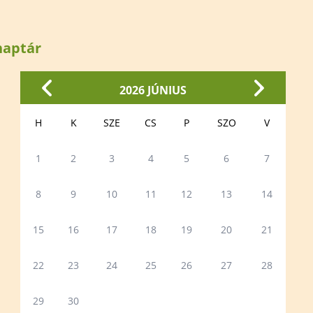
elem
Természetfotózás
Hauer Bé
Széki Lile Tanösvény
Madárba
természe
aptár
 területek
Szervezett túrák
szakkör
Előadáso
2026 JÚNIUS
Kiállítás
Határtal
H
K
SZE
CS
P
SZO
V
1
2
3
4
5
6
7
8
9
10
11
12
13
14
15
16
17
18
19
20
21
22
23
24
25
26
27
28
29
30