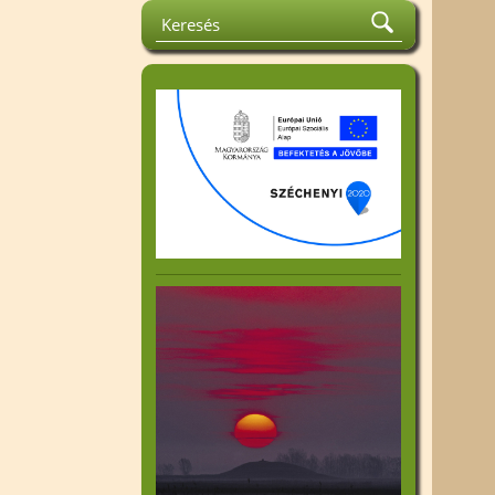
la Emlékverseny
Közhasznúsági jelentés
rát és
Felhívások
tismereti
Kiadványok
Beszámoló az 1%
k
felhasználásáról
ok
an Harta