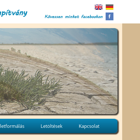
apítvány
Kövessen minket facebookon
letformálás
Letöltések
Kapcsolat