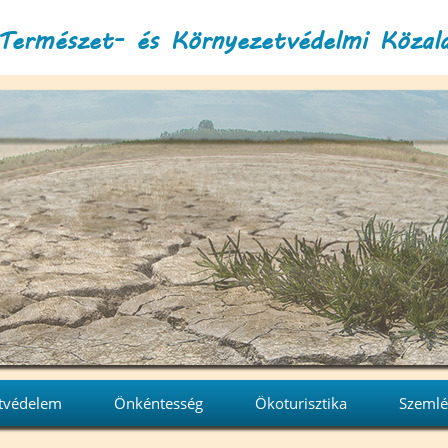
Természet- és Környezetvédelmi Közal
tvédelem
Önkéntesség
Ökoturisztika
Szemlé