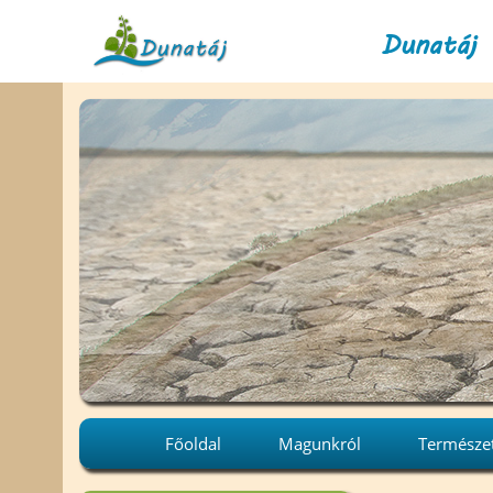
Dunatáj 
Főoldal
Magunkról
Természe