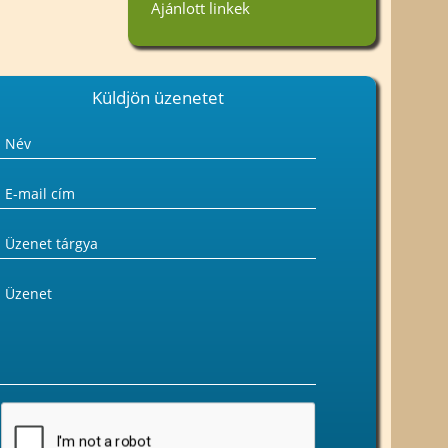
Ajánlott linkek
Küldjön üzenetet