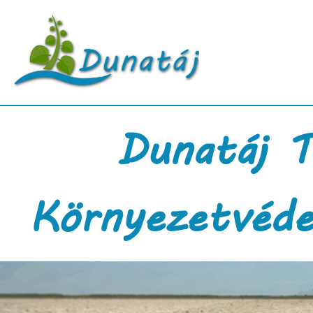
Dunatáj T
Környezetvéde