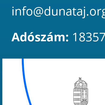
info@dunataj.or
Adószám:
18357